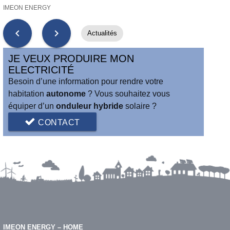
IMEON ENERGY
chevron_left
chevron_right
Actualités
JE VEUX PRODUIRE MON
ELECTRICITÉ
Besoin d’une information pour rendre votre
habitation
autonome
? Vous souhaitez vous
équiper d’un
onduleur hybride
solaire ?
CONTACT
IMEON ENERGY – HOME