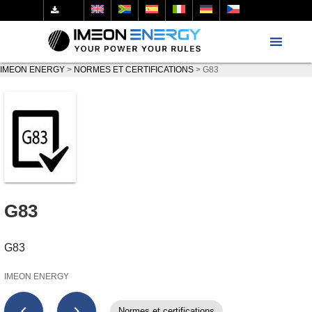
IMEON ENERGY
>
NORMES ET CERTIFICATIONS
>
G83
G83
G83
IMEON ENERGY
chevron_left
chevron_right
Normes et certifications