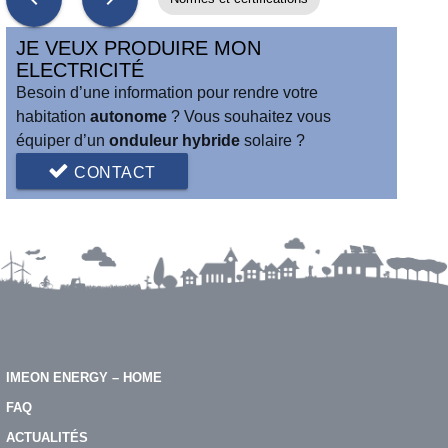
JE VEUX PRODUIRE MON
ELECTRICITÉ
Besoin d’une information pour rendre votre
habitation
autonome
? Vous souhaitez vous
équiper d’un
onduleur hybride
solaire ?
CONTACT
IMEON ENERGY – HOME
FAQ
ACTUALITÉS