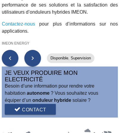
performance de ses solutions et la satisfaction des
utilisateurs d’onduleurs hybrides IMEON.
Contactez-nous
pour plus d’informations sur nos
applications.
IMEON ENERGY
chevron_left
chevron_right
Disponible
,
Supervision
JE VEUX PRODUIRE MON
ELECTRICITÉ
Besoin d’une information pour rendre votre
habitation
autonome
? Vous souhaitez vous
équiper d’un
onduleur hybride
solaire ?
CONTACT