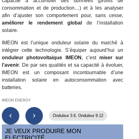
capacité à accumuler des données (profils de
consommation et de production…) et à les analyser
afin d’ajuster son comportement pour, sans cesse,
améliorer le rendement global
de l’installation
solaire.
IMEON est l’unique onduleur solaire du marché à
intégrer cette technologie. S’équiper aujourd’hui un
onduleur photovoltaique IMEON
, c’est
miser sur
l’avenir
. De par ses qualités et sa capacité à évoluer,
IMEON est un composant incontournable d’une
installation solaire en autoconsommation avec
batteries.
IMEON ENERGY
chevron_left
chevron_right
Onduleur 3.6
,
Onduleur 9.12
JE VEUX PRODUIRE MON
ELECTRICITÉ