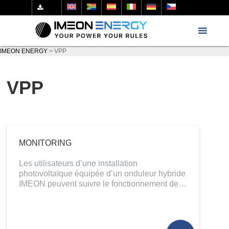
IMEON ENERGY
>
VPP
VPP
MONITORING
Les utilisateurs d’une installation
photovoltaïque équipée d’un onduleur hybride
IMEON peuvent suivre le fonctionnement de…