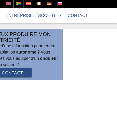
E
R
ENTREPRISE
SOCIETE
CONTACT
EUX PRODUIRE MON
TRICITÉ
 d’une information pour rendre
abitation
autonome
? Vous
tez vous équiper d’un
onduleur
e
solaire ?
CONTACT