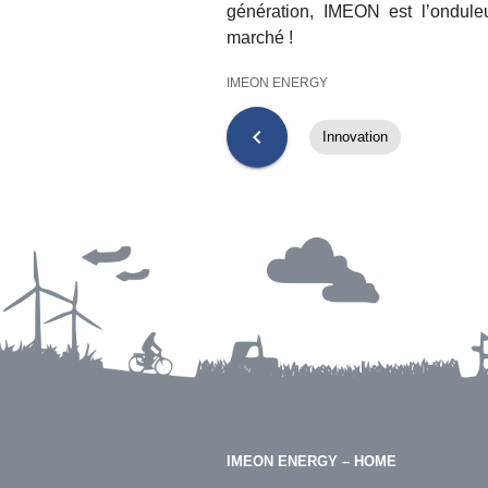
génération, IMEON est l’ondule
marché !
IMEON ENERGY
chevron_left
Innovation
IMEON ENERGY – HOME