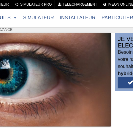
TEUR
SIMULATEUR PRO
TELECHARGEMENT
IMEON ONLIN
UITS
SIMULATEUR
INSTALLATEUR
PARTICULIE
AVANCE !
JE V
ELEC
Besoin
votre h
souhai
hybrid