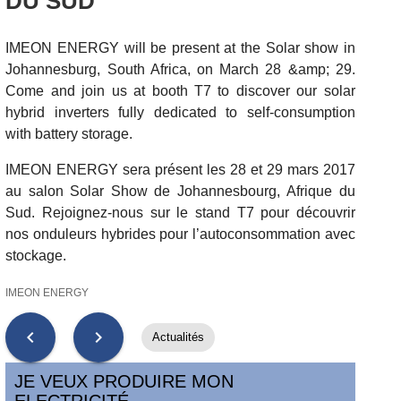
DU SUD
IMEON ENERGY will be present at the Solar show in
Johannesburg, South Africa, on March 28 &amp; 29.
Come and join us at booth T7 to discover our solar
hybrid inverters fully dedicated to self-consumption
with battery storage.
IMEON ENERGY sera présent les 28 et 29 mars 2017
au salon Solar Show de Johannesbourg, Afrique du
Sud. Rejoignez-nous sur le stand T7 pour découvrir
nos onduleurs hybrides pour l’autoconsommation avec
stockage.
IMEON ENERGY
chevron_left
chevron_right
Actualités
JE VEUX PRODUIRE MON
ELECTRICITÉ