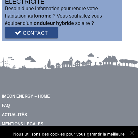
ELECTRICITÉ
Besoin d’une information pour rendre votre
habitation
autonome
? Vous souhaitez vous
équiper d’un
onduleur hybride
solaire ?
CONTACT
IMEON ENERGY – HOME
FAQ
ACTUALITÉS
MENTIONS LEGALES
CONTACTEZ-NOUS
Nous utilisons des cookies pour vous garantir la meilleure