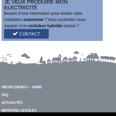
JE VEUX PRODUIRE MON
ELECTRICITÉ
Besoin d’une information pour rendre votre
habitation
autonome
? Vous souhaitez vous
équiper d’un
onduleur hybride
solaire ?
CONTACT
IMEON ENERGY – HOME
FAQ
ACTUALITÉS
MENTIONS LEGALES