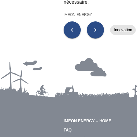
nécessaire.
IMEON ENERGY
chevron_left
chevron_right
Innovation
IMEON ENERGY – HOME
FAQ