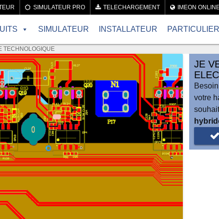
TEUR
SIMULATEUR PRO
TELECHARGEMENT
IMEON ONLIN
UITS
SIMULATEUR
INSTALLATEUR
PARTICULIE
E TECHNOLOGIQUE
JE V
ELEC
Besoin
votre h
souhai
hybrid