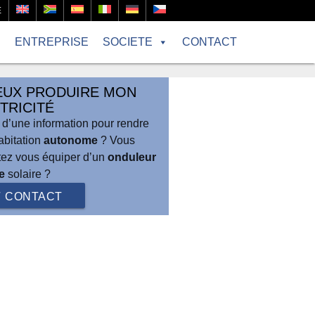
E
R
ENTREPRISE
SOCIETE
CONTACT
EUX PRODUIRE MON
TRICITÉ
 d’une information pour rendre
abitation
autonome
? Vous
tez vous équiper d’un
onduleur
e
solaire ?
CONTACT